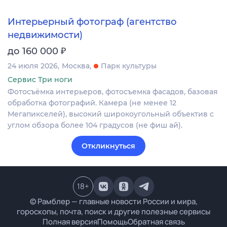
Интерьерный фотограф (агентство
недвижимости)
₽
до 160 000
24 июля 2026
Москва
Парк культуры
Сервис Три ноги
Фотосъёмка интерьеров, фотосъемка фасадов, базовая
обработка фотографий. Камера (не менее 12
Мегапикселей), высокий широкоугольный объектив с
углом обзора более 104 градусов (не фиш ай).
Откликнуться
18
+
© Рамблер — главные новости России и мира,
гороскопы, почта, поиск и другие полезные сервисы
Полная версия
Помощь
Обратная связь