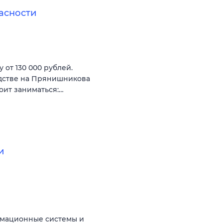
асности
 от 130 000 рублей.
одстве на Прянишникова
оит заниматься:…
и
рмационные системы и