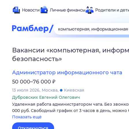
Новости
Личные финансы
Родители и дет
Здоровье
Развлечен
Дом и уют
Вакансии
«
компьютерная, инфор
Спорт
безопасность
»
Карьера
Авто
Администратор информационного чата
Технологи
₽
50 000–76 000
Жизненные
13 июля 2026
Москва
Киевская
Сберегаем
Дубровских Евгений Олегович
Удаленная работа администратором чата. Без звонков
Гороскопы
000 руб. Свободный график от 3 часов в день, можно 
Показать ещё
Откликнуться