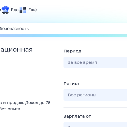
и
Еда
Ещё
Почта
ия и отдых
Поиск
Погода
мационная
Период
ТВ-программа
За всё время
и и тренды
Регион
 ситуации
 вместе
Все регионы
 и продаж. Доход до 76
Помощь
без опыта.
Зарплата от