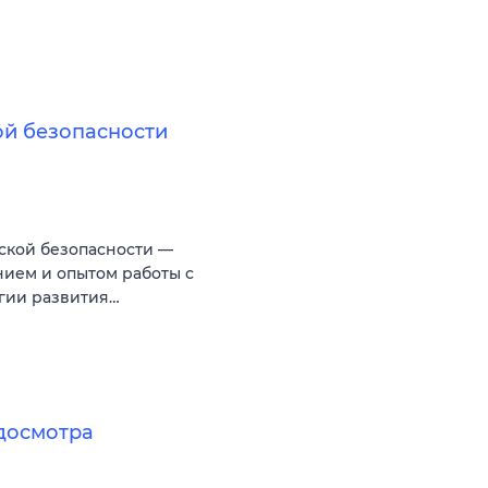
ой безопасности
ской безопасности —
нием и опытом работы с
егии развития…
досмотра