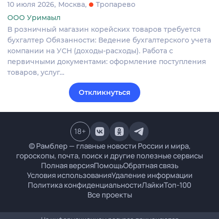
10 июля 2026
Москва
Тропарево
ООО Уримаыл
В розничный магазин корейских товаров требуется
бухгалтер Обязанности: Ведение бухгалтерского учета
компании на УСН (доходы-расходы). Работа с
первичными документами: оформление поступления
товаров, услуг…
Откликнуться
18
+
© Рамблер — главные новости России и мира,
гороскопы, почта, поиск и другие полезные сервисы
Полная версия
Помощь
Обратная связь
Условия использования
Удаление информации
Политика конфиденциальности
Лайки
Топ-100
Все проекты