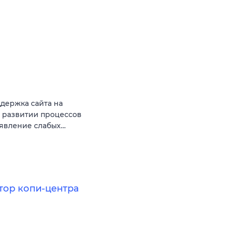
держка сайта на
 и развитии процессов
ыявление слабых…
тор копи-центра