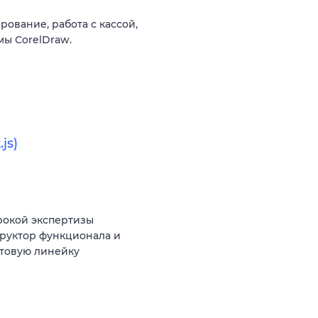
рование, работа с кассой,
ы CorelDraw.
js)
рокой экспертизы
труктор функционала и
товую линейку