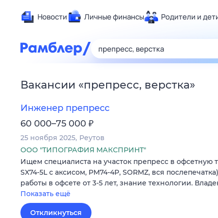
Новости
Личные финансы
Родители и дет
Здоровье
Развлечен
Дом и уют
Вакансии
«
препресс, верстка
»
Спорт
Карьера
Инженер препресс
Авто
₽
60 000–75 000
Технологи
25 ноября 2025
Реутов
Жизненные
ООО "ТИПОГРАФИЯ МАКСПРИНТ"
Ищем специалиста на участок препресс в офсетную т
Сберегаем
SX74-5L с аксисом, PM74-4P, SORMZ, вся послепечатка
Гороскопы
работы в офсете от 3-5 лет, знание технологии. Влад
Показать ещё
Откликнуться