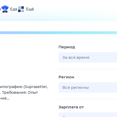
и
Еда
Ещё
Почта
ия и отдых
Поиск
Погода
Период
ТВ-программа
За всё время
и и тренды
Регион
 ситуации
ипографию (Suprasetter,
 вместе
Все регионы
). Требования: Опыт
Помощь
ение…
Зарплата от