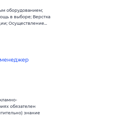
ным оборудованием;
ощь в выборе; Верстка
ции; Осуществление…
-менеджер
екламно-
фиях обязателен
тительно) знание