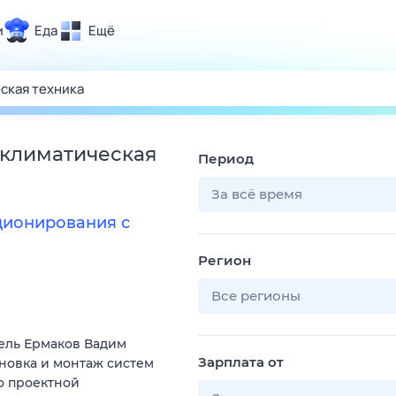
и
Еда
Ещё
Почта
ия и отдых
Поиск
Погода
 климатическая
Период
ТВ-программа
За всё время
ционирования с
и и тренды
Регион
 ситуации
 вместе
Все регионы
Помощь
ель Ермаков Вадим
Зарплата от
ановка и монтаж систем
о проектной