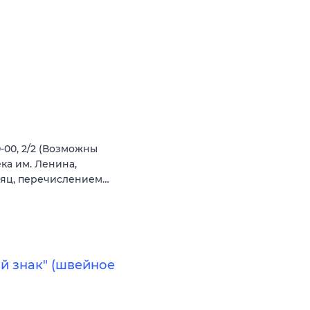
-00‚ 2/2 (Возможны
ека им. Ленина‚
есяц‚ перечислением…
й знак" (швейное