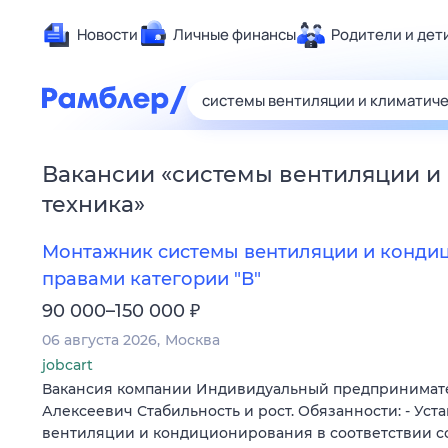
Новости
Личные финансы
Родители и дет
Здоровье
Развлечен
Дом и уют
Вакансии
«
системы вентиляции и
Спорт
техника
»
Карьера
Авто
Монтажник системы вентиляции и конди
Технологи
правами категории "В"
Жизненные
₽
90 000–150 000
Сберегаем
06 августа 2026
Москва
Гороскопы
jobcart
Вакансия компании Индивидуальный предпринимат
Алексеевич Стабильность и рост. Обязанности: - Уст
вентиляции и кондиционирования в соответствии с