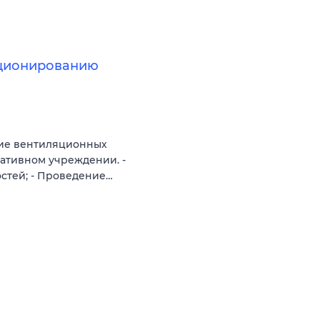
иционированию
ние вентиляционных
ативном учреждении. -
стей; - Проведение…