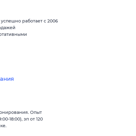
спешно работает с 2006
родажей
ортативными
вания
онирования. Опыт
:00-18:00), зп от 120
ке.