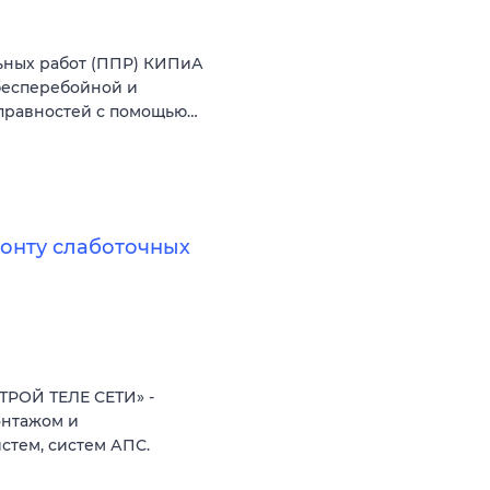
ьных работ (ППР) КИПиА
бесперебойной и
справностей с помощью…
монту слаботочных
ТРОЙ ТЕЛЕ СЕТИ» -
онтажом и
стем, систем АПС.