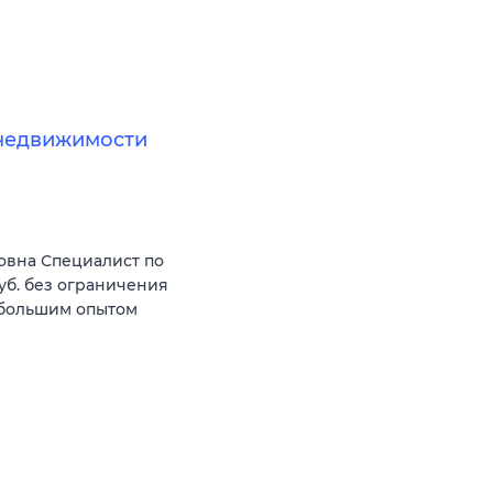
недвижимости
овна Специалист по
уб. без ограничения
 большим опытом