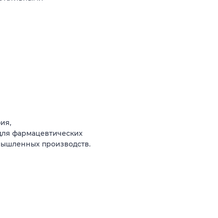
ия,
для фармацевтических
омышленных производств.