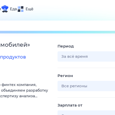
и
Еда
Ещё
Почта
ия и отдых
Поиск
Погода
омобилей
»
Период
ТВ-программа
За всё время
продуктов
и и тренды
Регион
 ситуации
 финтех компания,
 вместе
Все регионы
ы объединяем разработку
Помощь
кспертизу анализа…
Зарплата от