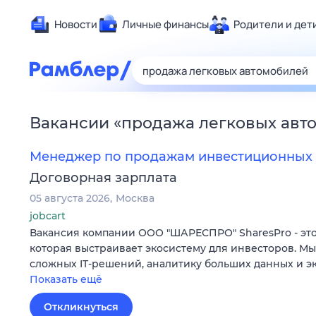
Новости
Личные финансы
Родители и дет
Здоровье
Развлечен
Дом и уют
Вакансии
«
продажа легковых авт
Спорт
Карьера
Менеджер по продажам инвестиционных 
Авто
Договорная зарплата
Технологи
05 августа 2026
Москва
Жизненные
jobcart
Вакансия компании ООО "ШАРЕСПРО" SharesPro - это
Сберегаем
которая выстраивает экосистему для инвесторов. М
Гороскопы
сложных IT‑решений, аналитику больших данных и э
Показать ещё
Откликнуться