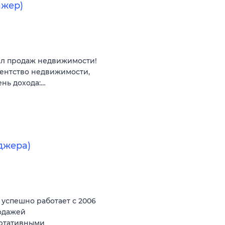
ажер)
ел продаж недвижимости!
гентство недвижимости,
ень дохода:…
джера)
спешно работает с 2006
родажей
ортативными