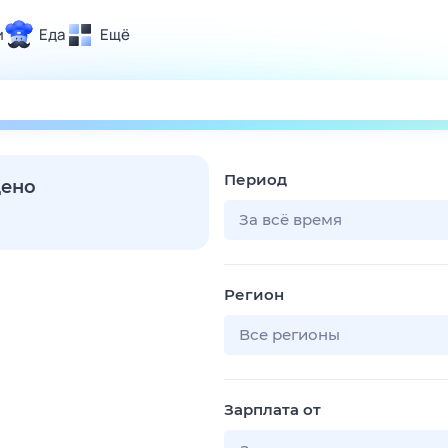
и
Еда
Ещё
Почта
ия и отдых
Поиск
Погода
Период
ТВ-программа
дено
За всё время
и и тренды
Регион
 ситуации
 вместе
Все регионы
Помощь
Зарплата от