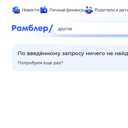
Новости
Личные финансы
Родители и дет
Здоровье
Развлечен
Дом и уют
Спорт
По введённому запросу ничего не най
Карьера
Попробуем еще раз?
Авто
Технологи
Жизненные
Сберегаем
Гороскопы