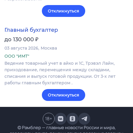
Откликнуться
Главный бухгалтер
₽
до 130 000
03 августа 2026
Москва
ООО "ИМТ"
Ведение товарный учет в айко и 1С, Трэвэл Лайн,
приходование, перемещения между складами,
списания и выпуск готовой продукции. От 3-х лет
работы главным бухгалтером .
Откликнуться
18
+
© Рамблер — главные новости России и мира,