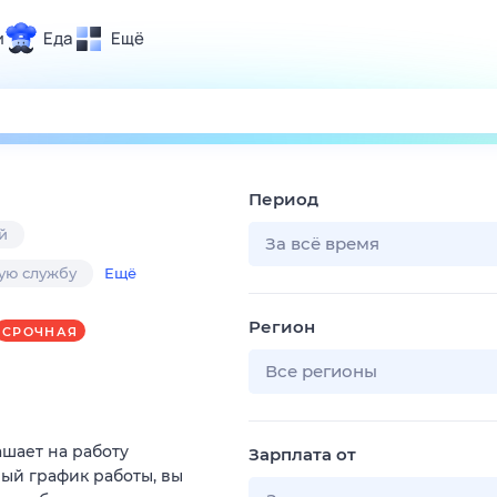
и
Еда
Ещё
Почта
ия и отдых
Поиск
Погода
Период
ТВ-программа
й
За всё время
кую службу
Ещё
и и тренды
Регион
СРОЧНАЯ
 ситуации
 вместе
Все регионы
Помощь
ашает на работу
Зарплата от
ый график работы, вы