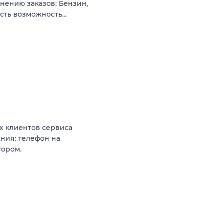
лнению заказов; Бензин,
Есть возможность…
х клиентов сервиса
ания: телефон на
тором.