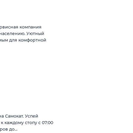
рвисная компания
 населению. Уютный
мым для комфортной
а Самокат. Успей
 к каждому стопу с 07:00
аров до…