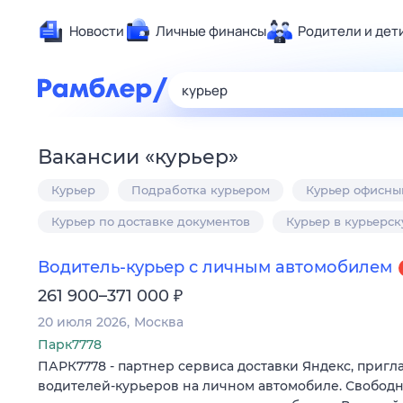
Новости
Личные финансы
Родители и дет
Здоровье
Развлечен
Дом и уют
Вакансии
«
курьер
»
Спорт
Курьер
Подработка курьером
Курьер офисны
Карьера
Авто
Курьер по доставке документов
Курьер в курьерс
Технологи
Водитель-курьер с личным автомобилем
Жизненные
₽
261 900–371 000
Сберегаем
20 июля 2026
Москва
Гороскопы
Парк7778
ПАРК7778 - партнер сервиса доставки Яндекс, пригл
водителей-курьеров на личном автомобиле. Свободн