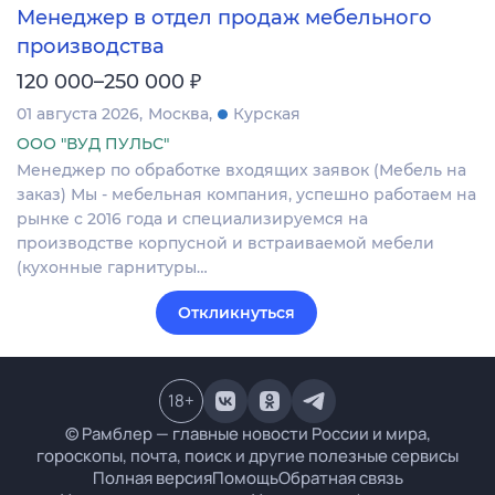
Менеджер в отдел продаж мебельного
производства
₽
120 000–250 000
01 августа 2026
Москва
Курская
ООО "ВУД ПУЛЬС"
Менеджер по обработке входящих заявок (Мебель на
заказ) Мы - мебельная компания, успешно работаем на
рынке с 2016 года и специализируемся на
производстве корпусной и встраиваемой мебели
(кухонные гарнитуры…
Откликнуться
18
+
© Рамблер — главные новости России и мира,
гороскопы, почта, поиск и другие полезные сервисы
Полная версия
Помощь
Обратная связь