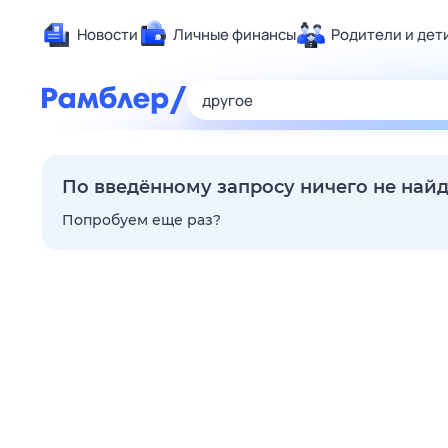
Новости
Личные финансы
Родители и дет
Здоровье
Развлечен
Дом и уют
Спорт
По введённому запросу ничего не най
Карьера
Попробуем еще раз?
Авто
Технологи
Жизненные
Сберегаем
Гороскопы