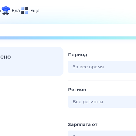
и
Еда
Ещё
Почта
ия и отдых
Поиск
Погода
Период
ТВ-программа
дено
За всё время
и и тренды
Регион
 ситуации
 вместе
Все регионы
Помощь
Зарплата от