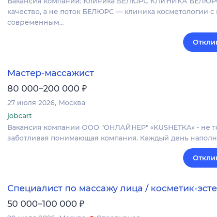
Вакансия компании: Клиника БЕЛЮРС КЛИНИКА БЕЛЮРС | 
качество, а не поток БЕЛЮРС — клиника косметологии с
современным…
Откли
Мастер-массажист
₽
80 000–200 000
27 июля 2026
Москва
jobcart
Вакансия компании ООО "ОНЛАЙНЕР" «KUSHETKA» - не то
заботливая понимающая компания. Каждый день наполн
Откли
Специалист по массажу лица / косметик-эсте
₽
50 000–100 000