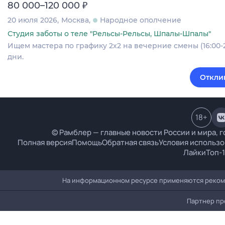
₽
80 000–120 000
20 июля 2026
Москва
Народное ополчение
Студия заботы о теле "Рельсы-Рельсы, Шпалы-Шпалы"
Ищем мастера по графику 2х2 на вечерние смены (16:00-
дни.
Откли
18
+
© Рамблер — главные новости России и мира, г
Полная версия
Помощь
Обратная связь
Условия использо
Лайки
Топ-
На информационном ресурсе применяются рекоме
Партнер пр