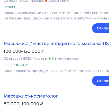
20 июля 2026
Москва
Спортивная
Jobers
Вакансия компании: Салон лифтинга лица Idol Face Хам
- в Хамовниках. Вдохновляй красотой и заботой — стан
Откли
Массажист / мастер аппаратного массажа RS
₽
100 000–120 000
02 августа 2026
Москва
Речной вокзал
ООО "ЭВСАР"
Салон красоты премиум - класса "EVITA" приглашает на р
Откли
Массажист-косметолог
₽
80 000–100 000