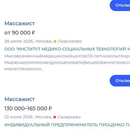
Откли
Массажист
₽
от 90 000
28 июля 2026
Москва
Лианозово
ООО "ИНСТИТУТ МЕДИКО-СОЦИАЛЬНЫХ ТЕХНОЛОГИЙ 
Мысовременныймедицинскийцентрс10‑летнимопытомраб
Мырасширяемкомандуиищемквалифицированногомасса
икачествожизни…
Откли
Массажист
₽
130 000–165 000
22 июля 2026
Москва
Саларьево
ИНДИВИДУАЛЬНЫЙ ПРЕДПРИНИМАТЕЛЬ ПРОЦЕНКО ПА