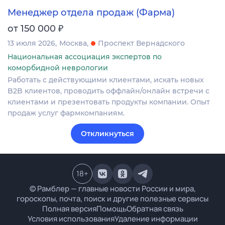
Менеджер отдела продаж (Фарма)
₽
от 150 000
13 июля 2026
Москва
Проспект Вернадского
Национальная ассоциация экспертов по
коморбидной неврологии
Работать с действующими клиентами, искать новых
B2B клиентов, проводить оффлайн/онлайн встречи с
клиентами и презентовать продукты компании. Опыт
продаж услуг фармкомпаниям.
Откликнуться
18
+
© Рамблер — главные новости России и мира,
гороскопы, почта, поиск и другие полезные сервисы
Полная версия
Помощь
Обратная связь
Условия использования
Удаление информации