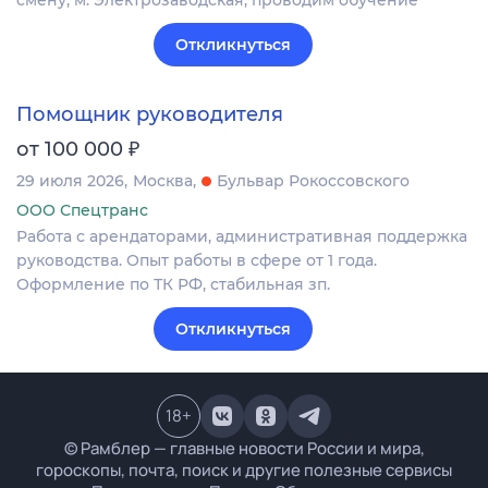
смену, м. Электрозаводская, проводим обучение
Откликнуться
Помощник руководителя
₽
от 100 000
29 июля 2026
Москва
Бульвар Рокоссовского
ООО Спецтранс
Работа с арендаторами, административная поддержка
руководства. Опыт работы в сфере от 1 года.
Оформление по ТК РФ, стабильная зп.
Откликнуться
18
+
© Рамблер — главные новости России и мира,
гороскопы, почта, поиск и другие полезные сервисы