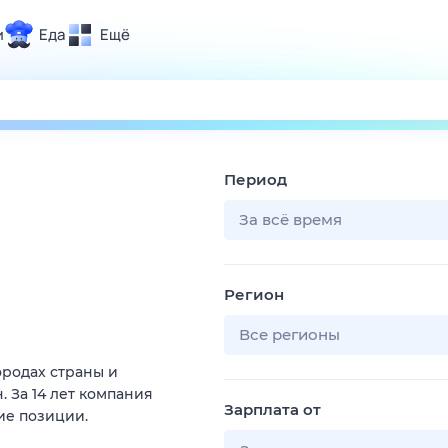
и
Еда
Ещё
Почта
ия и отдых
Поиск
Погода
Период
ТВ-программа
За всё время
и и тренды
Регион
 ситуации
 вместе
Все регионы
Помощь
ородах страны и
 За 14 лет компания
Зарплата от
ие позиции.