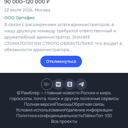
₽
90 000–120 000
22 июля 2026
Москва
ООО Ортофис
В связи с расширением штата администраторов, в
нашу дружную команду требуется ответственный и
дружелюбный администратор. ЗНАНИЕ
СТОМАТОЛОГИИ СТРОГО ОБЯЗАТЕЛЬНО! Что входит в
обязанности администратора…
Откликнуться
18
+
© Рамблер — главные новости России и мира,
гороскопы, почта, поиск и другие полезные сервисы
Полная версия
Помощь
Обратная связь
Условия использования
Удаление информации
Политика конфиденциальности
Лайки
Топ-100
Все проекты