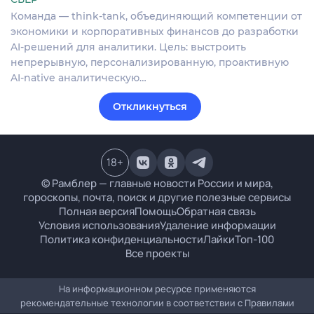
Команда — think-tank, объединяющий компетенции от
экономики и корпоративных финансов до разработки
AI-решений для аналитики. Цель: выстроить
непрерывную, персонализированную, проактивную
AI-native аналитическую…
Откликнуться
18
+
© Рамблер — главные новости России и мира,
гороскопы, почта, поиск и другие полезные сервисы
Полная версия
Помощь
Обратная связь
Условия использования
Удаление информации
Политика конфиденциальности
Лайки
Топ-100
Все проекты
На информационном ресурсе применяются
рекомендательные технологии в соответствии с
Правилами