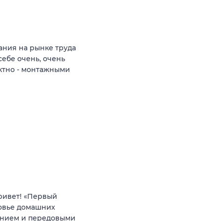
ния на рынке труда
себе очень, очень
ктно - монтажными
ривет! «Первый
ровье домашних
анием и передовыми