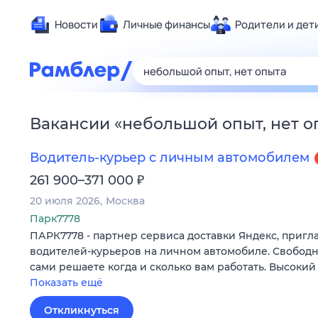
Новости
Личные финансы
Родители и дет
Здоровье
Развлечен
Дом и уют
Вакансии
«
небольшой опыт, нет о
Спорт
Карьера
Водитель-курьер с личным автомобилем
Авто
₽
261 900–371 000
Технологи
20 июля 2026
Москва
Жизненные
Парк7778
ПАРК7778 - партнер сервиса доставки Яндекс, пригл
Сберегаем
водителей-курьеров на личном автомобиле. Свободн
Гороскопы
сами решаете когда и сколько вам работать. Высокий
Показать ещё
Откликнуться