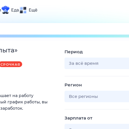
и
Еда
Ещё
Почта
ия и отдых
Поиск
Погода
пыта
»
Период
ТВ-программа
За всё время
СРОЧНАЯ
и и тренды
Регион
 ситуации
ашает на работу
 вместе
Все регионы
ый график работы, вы
Помощь
 заработок.
Зарплата от