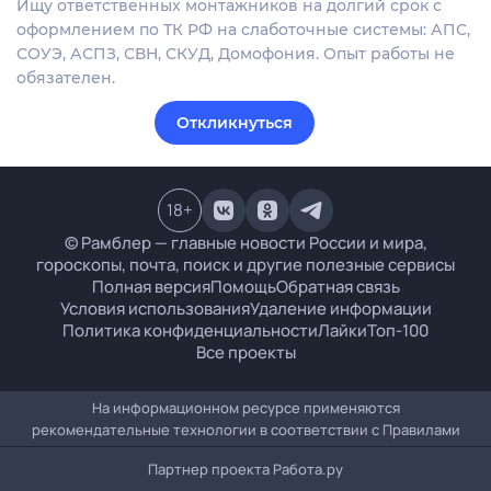
Ищу ответственных монтажников на долгий срок с
оформлением по ТК РФ на слаботочные системы: АПС,
СОУЭ, АСПЗ, СВН, СКУД, Домофония. Опыт работы не
обязателен.
Откликнуться
18
+
© Рамблер — главные новости России и мира,
гороскопы, почта, поиск и другие полезные сервисы
Полная версия
Помощь
Обратная связь
Условия использования
Удаление информации
Политика конфиденциальности
Лайки
Топ-100
Все проекты
На информационном ресурсе применяются
рекомендательные технологии в соответствии с
Правилами
Партнер проекта
Работа.ру