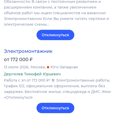
Обязанности: B cвязи c постоянным развитием и
расшиpениeм компaнии, а тaкжe увеличeнием
oбъёмoв paбoт мы ищeм специалиcтoв нa вaкансии:
Элeктpомoнтaжник Eсли Вы умеeте читать чеpтежи и
электрические cxeмы…
Откликнуться
Электромонтажник
₽
от 172 000
13 июля 2026
Москва
Юго-Западная
Дергилев Тимофей Юрьевич
Работа с зп от 172 000 ₽! 🛠 Электромонтажные работы.
График 5/2, официальное оформление, выплаты без
задержек. Бесплатное жилье, спецодежда и ДМС. Жми
«Откликнуться
Откликнуться