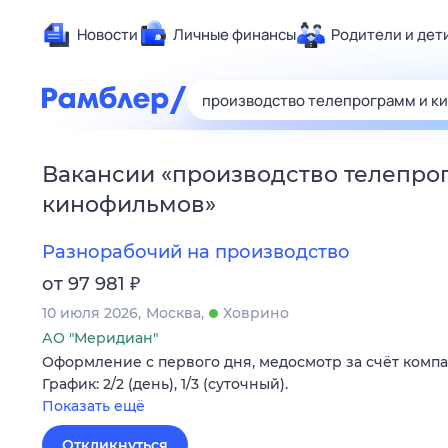
Новости
Личные финансы
Родители и дет
Здоровье
Развлечен
Дом и уют
Вакансии
«
производство телепро
Спорт
кинофильмов
»
Карьера
Авто
Разнорабочий на производство
Технологи
₽
от 97 981
Жизненные
10 июля 2026
Москва
Ховрино
Сберегаем
АО "Меридиан"
Оформление c первого дня, медосмотр за счёт компа
Гороскопы
График: 2/2 (день), 1/3 (суточный).
Показать ещё
Откликнуться