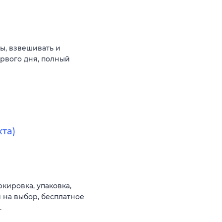
ы, взвешивать и
ервого дня, полный
та)
кировка, упаковка,
ей на выбор, бесплатное
.