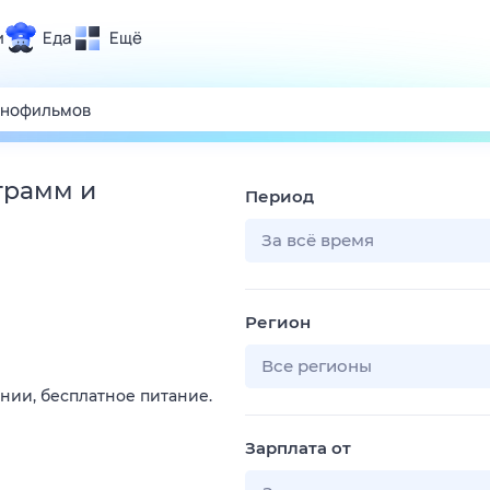
и
Еда
Ещё
Почта
ия и отдых
Поиск
Погода
грамм и
Период
ТВ-программа
За всё время
и и тренды
Регион
 ситуации
 вместе
Все регионы
нии, бесплатное питание.
Помощь
Зарплата от