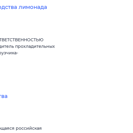
одства лимонада
ОТВЕТСТВЕННОСТЬЮ
дитель прохладительных
рузчика-
тва
ющаяся российская