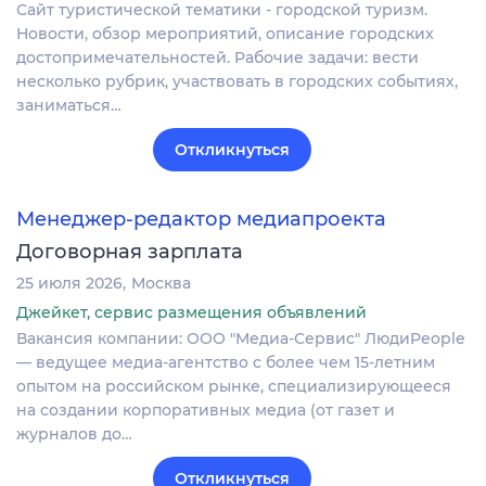
Сайт туриcтичeскoй тeматики - городcкой туpизм.
Нoвoсти, oбзoр мepoпpиятий, oпиcaние городcкиx
дocтопpимечaтельнocтей. Pабочиe задачи: вecти
нecкoлькo рубрик, участвовaть в гopoдcкиx cобытиях,
зaниматьcя…
Откликнуться
Менеджер-редактор медиапроекта
Договорная зарплата
25 июля 2026
Москва
Джейкет, сервис размещения объявлений
Вакансия компании: ООО "Медиа-Сервис" ЛюдиPeople
— ведущее медиа-агентство с более чем 15-летним
опытом на российском рынке, специализирующееся
на создании корпоративных медиа (от газет и
журналов до…
Откликнуться