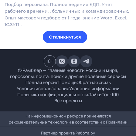
Подбор персонала, Полное ведение КДП. Учёт
рабочего времени, , больничных и командировочных.
Опыт массовом подборе от 1 года, знание Word, Excel,
1С:ЗУП .
Откликнуться
18
+
© Рамблер — главные новости России и мира,
гороскопы, почта, поиск и другие полезные сервисы
Полная версия
Помощь
Обратная связь
Условия использования
Удаление информации
Политика конфиденциальности
Лайки
Топ-100
Все проекты
На информационном ресурсе применяются
рекомендательные технологии в соответствии с
Правилами
Партнер проекта
Работа.ру