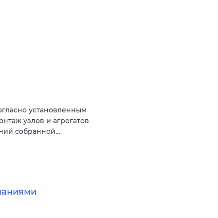
огласно установленным
онтаж узлов и агрегатов
аний собранной…
паниями