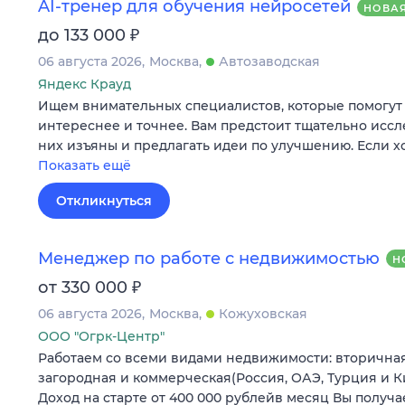
AI-тренер для обучения нейросетей
НОВА
₽
до 133 000
06 августа 2026
Москва
Автозаводская
Яндекс Крауд
Ищем внимательных специалистов, которые помогут 
интереснее и точнее. Вам предстоит тщательно иссле
них изъяны и предлагать идеи по улучшению. Если х
Показать ещё
Откликнуться
Менеджер по работе с недвижимостью
Н
₽
от 330 000
06 августа 2026
Москва
Кожуховская
ООО "Огрк-Центр"
Работаем со всеми видами недвижимости: вторичная,
загородная и коммерческая(Россия, ОАЭ, Турция и
Доход на старте от 400 000 рублейв месяц Вы получ