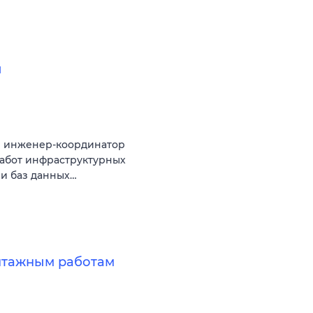
и
я инженер-координатор
абот инфраструктурных
 и баз данных…
нтажным работам