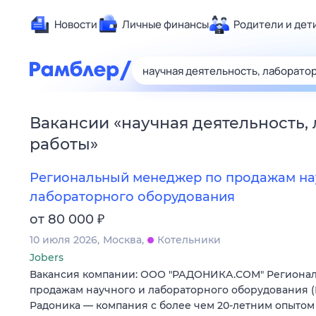
Новости
Личные финансы
Родители и дет
Здоровье
Развлечен
Дом и уют
Вакансии
«
научная деятельность,
Спорт
работы
»
Карьера
Авто
Региональный менеджер по продажам на
Технологи
лабораторного оборудования
Жизненные
₽
от 80 000
Сберегаем
10 июля 2026
Москва
Котельники
Гороскопы
Jobers
Вакансия компании: ООО "РАДОНИКА.СОМ" Региона
продажам научного и лабораторного оборудования 
Радоника — компания с более чем 20-летним опытом 