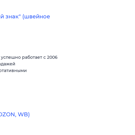
й знак" (швейное
спешно работает с 2006
родажей
ортативными
(OZON, WB)