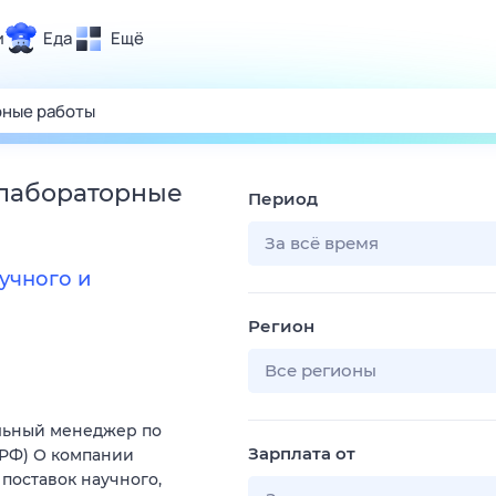
и
Еда
Ещё
Почта
ия и отдых
Поиск
Погода
 лабораторные
Период
ТВ-программа
За всё время
учного и
и и тренды
Регион
 ситуации
 вместе
Все регионы
Помощь
льный менеджер по
Зарплата от
(РФ) О компании
поставок научного,