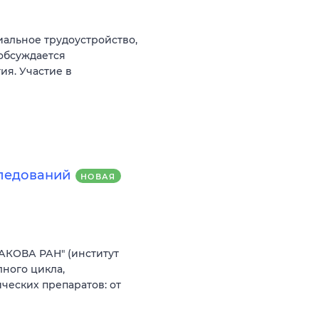
альное трудоустройство,
 обсуждается
ия. Участие в
следований
НОВАЯ
АКОВА РАН" (институт
ного цикла,
еских препаратов: от