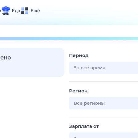
и
Еда
Ещё
Почта
ия и отдых
Поиск
Погода
Период
ТВ-программа
дено
За всё время
и и тренды
Регион
 ситуации
 вместе
Все регионы
Помощь
Зарплата от