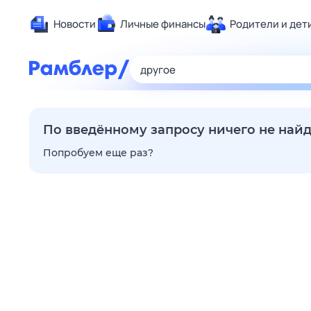
Новости
Личные финансы
Родители и дет
Здоровье
Развлечен
Дом и уют
Спорт
По введённому запросу ничего не най
Карьера
Попробуем еще раз?
Авто
Технологи
Жизненные
Сберегаем
Гороскопы