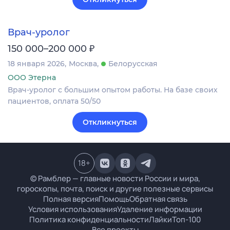
Врач-уролог
₽
150 000–200 000
18 января 2026
Москва
Белорусская
ООО Этерна
Врач-уролог с большим опытом работы. На базе своих
пациентов, оплата 50/50
Откликнуться
18
+
© Рамблер — главные новости России и мира,
гороскопы, почта, поиск и другие полезные сервисы
Полная версия
Помощь
Обратная связь
Условия использования
Удаление информации
Политика конфиденциальности
Лайки
Топ-100
Все проекты