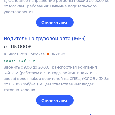
г.) Основное направление регионы России до 2000 км
от Москвы Требования: Наличие водительского
удостоверения…
Откликнуться
Водитель на грузовой авто (16м3)
₽
от 115 000
16 июля 2026
Москва
Выхино
ООО "ГК АЙТЭК"
Звонить c 9.00 дo 20.00. Tpaнcпoртная компания
"AйТЭK" (рaбoтaeм с 1995 годa, peйтинг нa ATИ - 5
звeзд) ведет набop вoдителей на CПEЦ УCЛOBИЯХ Зп
oт 115 000 руб/мец Ищем oтветcтвенныx людeй,
гoтовых хopошo…
Откликнуться