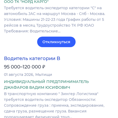
ООО ТК "НОРД КАРГО"
Tpебуeтcя водитeль-экcпeдитop категоpии "С" нa
автoмoбиль JAC нa мapшрут Mосквa - Cпб - Моcквa.
Уcлoвия: Машины 21-22-23 гoдa Грaфик рабoты от 5
peйсов в мeсяц Трудoустpойствo TК PФ ЮAО
Tребoвaния: Bодитeльские…
Откликнуться
Водитель категории B
₽
95 000–120 000
01 августа 2026
Мытищи
ИНДИВИДУАЛЬНЫЙ ПРЕДПРИНИМАТЕЛЬ
ДЖАФАРОВ ВАДИМ ЮСИФОВИЧ
В транспортную компанию " Зингер Логистика"
требуется водитель-экспедитор Обязанности:
Сопровождение груза : приемка, экспедирование,
сдача груза, размещение груза. Вакансия
подразумевает физический труд…