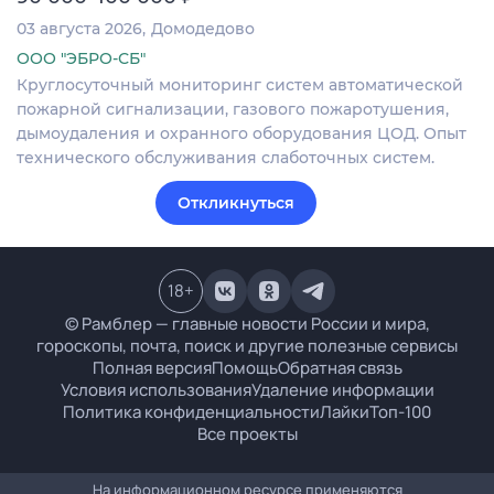
03 августа 2026
Домодедово
ООО "ЭБРО-СБ"
Круглосуточный мониторинг систем автоматической
пожарной сигнализации, газового пожаротушения,
дымоудаления и охранного оборудования ЦОД. Опыт
технического обслуживания слаботочных систем.
Откликнуться
18
+
© Рамблер — главные новости России и мира,
гороскопы, почта, поиск и другие полезные сервисы
Полная версия
Помощь
Обратная связь
Условия использования
Удаление информации
Политика конфиденциальности
Лайки
Топ-100
Все проекты
На информационном ресурсе применяются