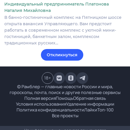
Индивидуальный предприниматель Платонова
Наталия Михайловна
В банно-гостиничный комплекс на Пятницком шоссе
открыта вакансия Управляющего. Вам предстоит
работать в современном комплекс с уютной мини-
гостиницей, банкетным залом, комплексом
традиционных русских…
Откликнуться
18
+
© Рамблер — главные новости России и мира,
гороскопы, почта, поиск и другие полезные сервисы
Полная версия
Помощь
Обратная связь
Условия использования
Удаление информации
Политика конфиденциальности
Лайки
Топ-100
Все проекты