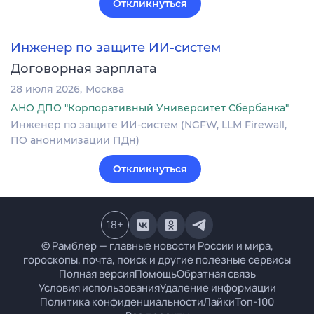
Откликнуться
Инженер по защите ИИ-систем
Договорная зарплата
28 июля 2026
Москва
АНО ДПО "Корпоративный Университет Сбербанка"
Инженер по защите ИИ-систем (NGFW, LLM Firewall,
ПО анонимизации ПДн)
Откликнуться
18
+
© Рамблер — главные новости России и мира,
гороскопы, почта, поиск и другие полезные сервисы
Полная версия
Помощь
Обратная связь
Условия использования
Удаление информации
Политика конфиденциальности
Лайки
Топ-100