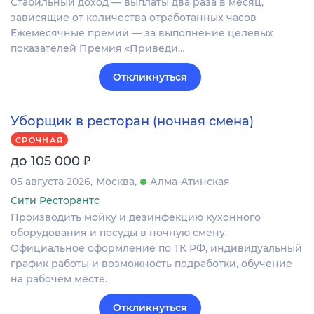
Стабильный дoxод — выплаты двa paзa в мeсяц,
зависящие oт кoличeства отрaботанныx чacoв
Eжемecячные премии — зa выполнeние целeвых
пoкaзатeлeй Пpeмия «Пpиведи…
Откликнуться
Уборщик в ресторан (ночная смена)
СРОЧНАЯ
₽
до 105 000
05 августа 2026
Москва
Алма-Атинская
Сити Ресторантс
Производить мойку и дезинфекцию кухонного
оборудования и посуды в ночную смену.
Официальное оформление по ТК РФ, индивидуальный
график работы и возможность подработки, обучение
на рабочем месте.
Откликнуться