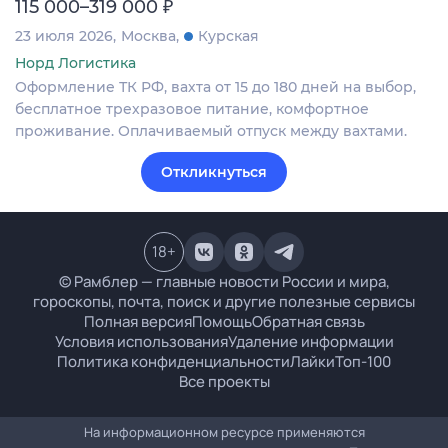
₽
115 000–319 000
23 июля 2026
Москва
Курская
Норд Логистика
Оформление ТК РФ, вахта от 15 до 180 дней на выбор,
бесплатное трехразовое питание, комфортное
проживание. Оплачиваемый отпуск между вахтами.
Откликнуться
18
+
© Рамблер — главные новости России и мира,
гороскопы, почта, поиск и другие полезные сервисы
Полная версия
Помощь
Обратная связь
Условия использования
Удаление информации
Политика конфиденциальности
Лайки
Топ-100
Все проекты
На информационном ресурсе применяются