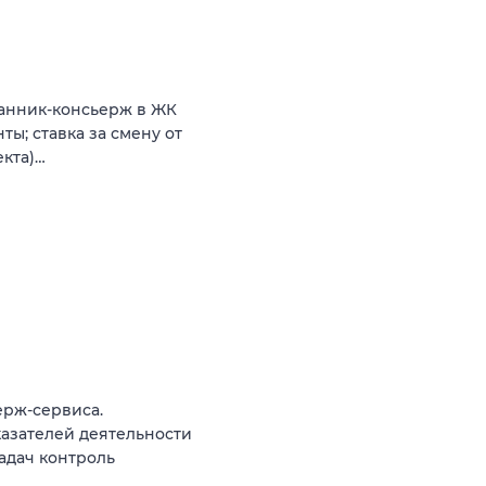
ранник-консьерж в ЖК
нты; ставка зa смену от
екта)…
ерж-сервиса.
азателей деятельности
адач контроль