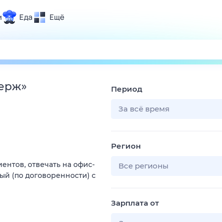
и
Еда
Ещё
Почта
ия и отдых
Поиск
Погода
ьерж
»
Период
ТВ-программа
За всё время
и и тренды
Регион
 ситуации
ентов, отвечать на офис-
 вместе
Все регионы
ый (по договоренности) с
Помощь
Зарплата от