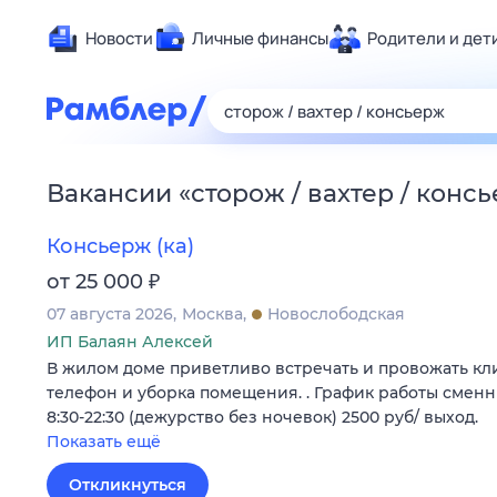
Новости
Личные финансы
Родители и дет
Здоровье
Развлечен
Дом и уют
Вакансии
«
сторож / вахтер / конс
Спорт
Карьера
Консьерж (ка)
Авто
₽
от 25 000
Технологи
07 августа 2026
Москва
Новослободская
Жизненные
ИП Балаян Алексей
В жилом доме приветливо встречать и провожать кли
Сберегаем
телефон и уборка помещения. . График работы сменн
Гороскопы
8:30-22:30 (дежурство без ночевок) 2500 руб/ выход.
Показать ещё
Откликнуться