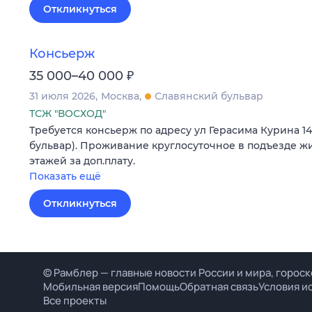
Откликнуться
Консьерж
₽
35 000–40 000
31 июля 2026
Москва
Славянский бульвар
ТСЖ "ВОСХОД"
Требуется консьерж по адресу ул Герасима Курина 14 
бульвар). Проживание круглосуточное в подъезде жи
этажей за доп.плату.
Показать ещё
Откликнуться
© Рамблер — главные новости России и мира, гороск
Мобильная версия
Помощь
Обратная связь
Условия и
Все проекты