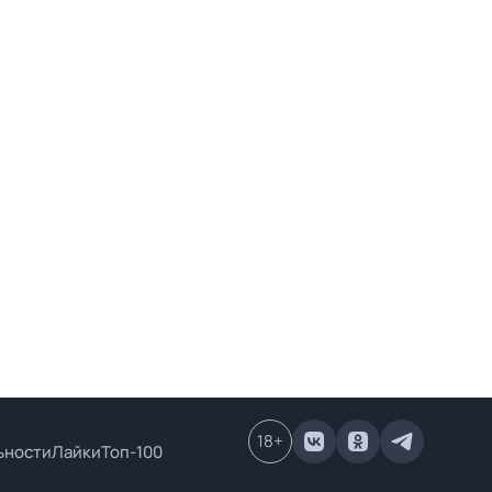
18
+
ьности
Лайки
Топ-100