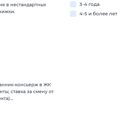
3-4 года
ия в нестандартных
нижки.
4-5 и более лет
ранник-консьерж в ЖК
анты; ставка зa смену от
екта)…