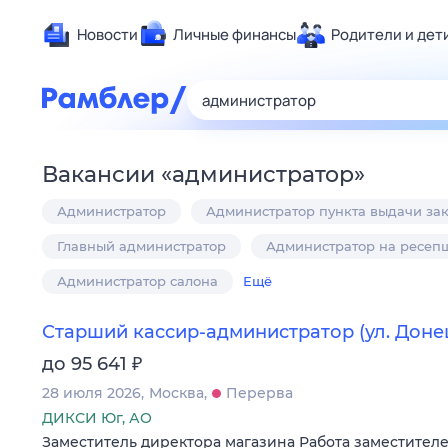
Новости
Личные финансы
Родители и дет
Здоровье
Развлечен
Дом и уют
Вакансии
«
администратор
»
Спорт
Администратор
Администратор пункта выдачи за
Карьера
Авто
Главный администратор
Администратор на ресеп
Технологи
Администратор салона
Ещё
Жизненные
Старший кассир-администратор (ул. Доне
Сберегаем
₽
до 95 641
Гороскопы
28 июля 2026
Москва
Перерва
ДИКСИ Юг, АО
Заместитель директора магазина Работа заместителе