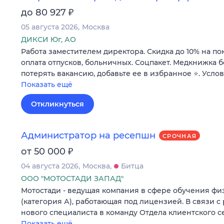
₽
до 80 927
05 августа 2026
Москва
ДИКСИ Юг, АО
Работа заместителем директора. Скидка до 10% на по
оплата отпусков, больничных. Соцпакет. Медкнижка б
потерять вакансию, добавьте ее в избранное ⭐. Усло
Показать ещё
Откликнуться
Администратор на ресепшн
СРОЧНАЯ
₽
от 50 000
04 августа 2026
Москва
Битца
ООО "МОТОСТАДИ ЗАПАД"
Мотостади - ведущая компания в сфере обучения ф
(категория А), работающая под лицензией. В связи с
нового специалиста в команду Отдела клиентского с
Показать ещё