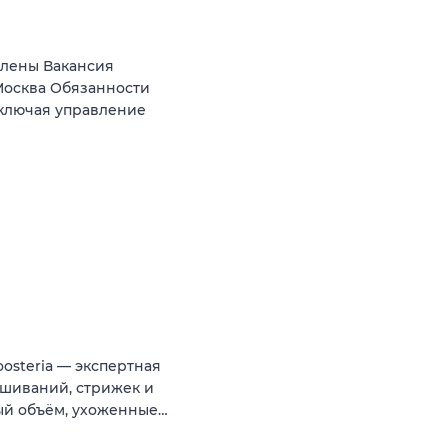
Елены Вакансия
осква Обязанности
включая управление
osteria — экспертная
ашиваний, стрижек и
ный объём, ухоженные…