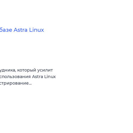
азе Astra Linux
удника, который усилит
пользования Astra Linux
истрирование…