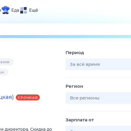
и
Еда
Ещё
Почта
ия и отдых
Поиск
Погода
Период
ТВ-программа
казов
За всё время
шн
и и тренды
Регион
 ситуации
цкая)
 вместе
Все регионы
СРОЧНАЯ
Помощь
Зарплата от
м директора. Скидка до