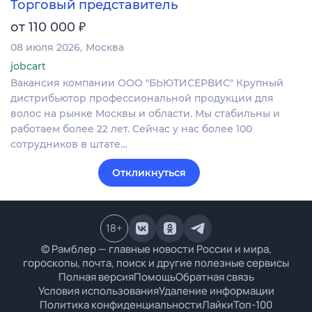
Торговый представитель
₽
от 110 000
08 июля 2026
Москва
jobcart
Вакансия компании ООО "БЬЮТИСЕРВИС" Крупный
дистрибьютор профессиональной продукции для
волос на рынке Москвы и области. Мы стабильны и
работаем более 22 лет. Сейчас у нас более 100
сотрудников в штате…
Откликнуться
18
+
© Рамблер — главные новости России и мира,
гороскопы, почта, поиск и другие полезные сервисы
Полная версия
Помощь
Обратная связь
Условия использования
Удаление информации
Политика конфиденциальности
Лайки
Топ-100