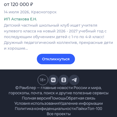
₽
от 120 000
14 июля 2026
Красногорск
ИП Астахова Е.Н.
Детский частный школьный клуб ищет учителя
нулевого класса на новый 2026 - 2027 учебный год с
последующим обучением детей с 1-го по 4-й класс!
Дружный педагогический коллектив, прекрасные дети
и хорошие…
Откликнуться
18
+
© Рамблер — главные новости России и мира,
гороскопы, почта, поиск и другие полезные сервисы
Полная версия
Помощь
Обратная связь
Условия использования
Удаление информации
Политика конфиденциальности
Лайки
Топ-100
Все проекты