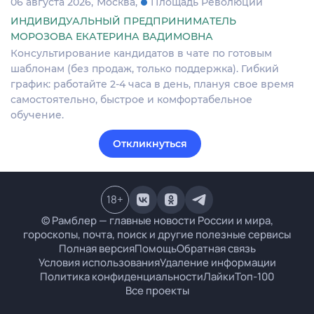
06 августа 2026
Москва
Площадь Революции
ИНДИВИДУАЛЬНЫЙ ПРЕДПРИНИМАТЕЛЬ
МОРОЗОВА ЕКАТЕРИНА ВАДИМОВНА
Консультирование кандидатов в чате по готовым
шаблонам (без продаж, только поддержка). Гибкий
график: работайте 2-4 часа в день, плануя свое время
самостоятельно, быстрое и комфортабельное
обучение.
Откликнуться
18
+
© Рамблер — главные новости России и мира,
гороскопы, почта, поиск и другие полезные сервисы
Полная версия
Помощь
Обратная связь
Условия использования
Удаление информации
Политика конфиденциальности
Лайки
Топ-100
Все проекты