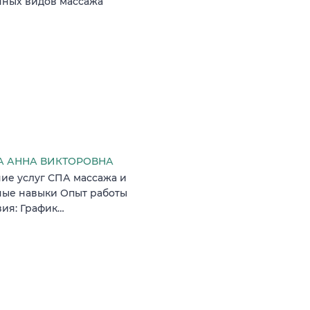
чных видов массажа
 АННА ВИКТОРОВНА
ние услуг СПА массажа и
ные навыки Опыт работы
вия: График…