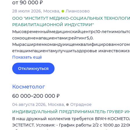
₽
от 90 000
28 июля 2026
Москва
Лианозово
ООО "ИНСТИТУТ МЕДИКО-СОЦИАЛЬНЫХ ТЕХНОЛОГ
РЕАБИЛИТАЦИОННОЙ ИНДУСТРИИ"
Мысовременныймедицинскийцентрс10‑летнимопыт
сокооцененапациентами:рейтинг5,0.
Мырасширяемкомандуиищемквалифицированногома
етнашимпациентамулучшитьздоровье икачествожи
Показать ещё
Откликнуться
Косметолог
₽
60 000–200 000
04 августа 2026
Москва
Отрадное
ИНДИВИДУАЛЬНЫЙ ПРЕДПРИНИМАТЕЛЬ ГРУВЕР И
В наш дружный коллектив требуется ВРАЧ-КОСМЕТ
ЭСТЕТИСТ. Условия: - График работы 2/2 с 10:00 до 22