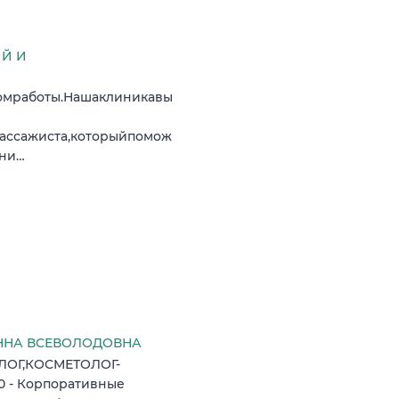
ИЙ И
омработы.Нашаклиникавы
ссажиста,которыйпомож
зни…
ННА ВСЕВОЛОДОВНА
ОЛОГ,КОСМЕТОЛОГ-
:00 - Корпоративные