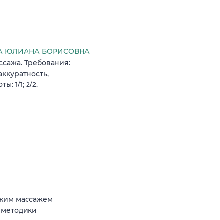
А ЮЛИАНА БОРИСОВНА
ссажа. Требования:
ккуратность,
: 1/1; 2/2.
ским массажем
 методики