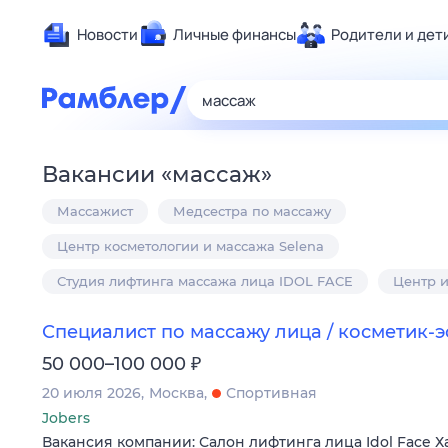
Новости
Личные финансы
Родители и дет
Здоровье
Развлечен
Дом и уют
Вакансии
«
массаж
»
Спорт
Массажист
Медсестра по массажу
Карьера
Авто
Центр косметологии и массажа Selena
Технологи
Студия лифтинга массажа лица IDOL FACE
Центр 
Жизненные
Специалист по массажу лица / косметик-э
Сберегаем
₽
50 000–100 000
Гороскопы
20 июля 2026
Москва
Спортивная
Jobers
Вакансия компании: Салон лифтинга лица Idol Face 