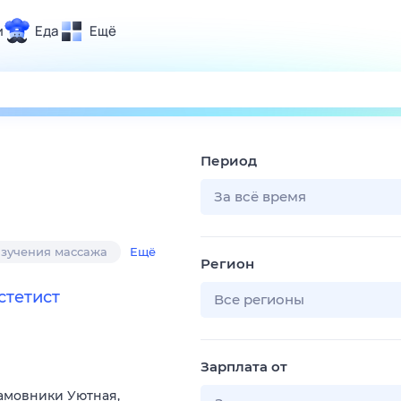
и
Еда
Ещё
Почта
ия и отдых
Поиск
Погода
Период
ТВ-программа
За всё время
и и тренды
изучения массажа
Ещё
Регион
 ситуации
стетист
 вместе
Все регионы
Помощь
Зарплата от
Хамовники Уютная,