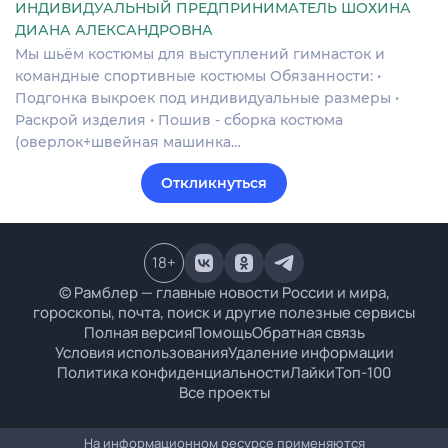
ИНДИВИДУАЛЬНЫЙ ПРЕДПРИНИМАТЕЛЬ ШОХИНА
ДИАНА АЛЕКСАНДРОВНА
Мы шьём костюмы для выступлений гимнасток и
командные спортивные костюмы Обязанности: •
Подгонка выкроек под индивидуальные размеры •
Раскрой изделия • Пошив - сборка костюма
(оверлок+швейная машинка…
Откликнуться
18
+
© Рамблер — главные новости России и мира,
гороскопы, почта, поиск и другие полезные сервисы
Полная версия
Помощь
Обратная связь
Условия использования
Удаление информации
Политика конфиденциальности
Лайки
Топ-100
Все проекты
На информационном ресурсе применяются