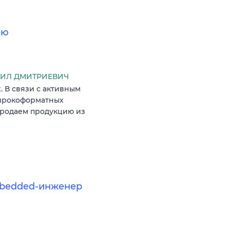
ию
ИИЛ ДМИТРИЕВИЧ
 В связи с активным
широкоформатных
продаем продукцию из
mbedded-инженер