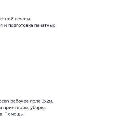
ретной печати.
я и подготовка печатных
can рабочее поле 3х2м.
за принтером, уборка
ов. Помощь…