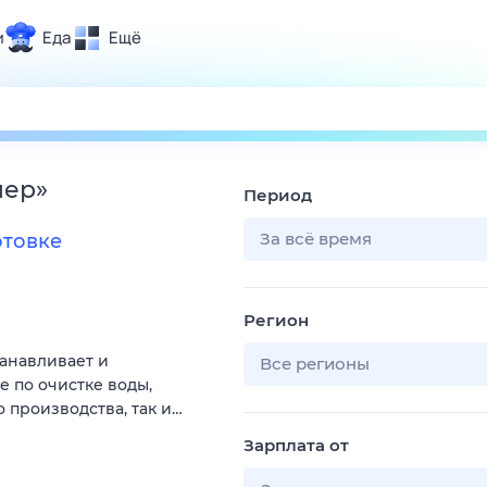
и
Еда
Ещё
Почта
ия и отдых
Поиск
Погода
нер
»
Период
ТВ-программа
За всё время
отовке
и и тренды
Регион
 ситуации
танавливает и
 вместе
Все регионы
 по очистке воды,
Помощь
 производства, так и…
Зарплата от