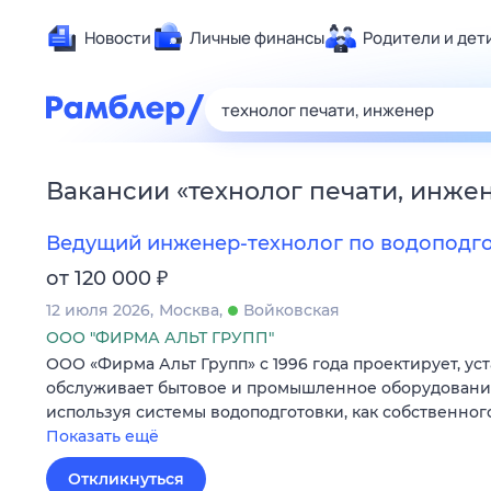
Новости
Личные финансы
Родители и дет
Здоровье
Развлечен
Дом и уют
Вакансии
«
технолог печати, инже
Спорт
Карьера
Ведущий инженер-технолог по водоподг
Авто
₽
от 120 000
Технологи
12 июля 2026
Москва
Войковская
Жизненные
ООО "ФИРМА АЛЬТ ГРУПП"
ООО «Фирма Альт Групп» с 1996 года проектирует, ус
Сберегаем
обслуживает бытовое и промышленное оборудование
Гороскопы
используя системы водоподготовки, как собственного
Показать ещё
Откликнуться