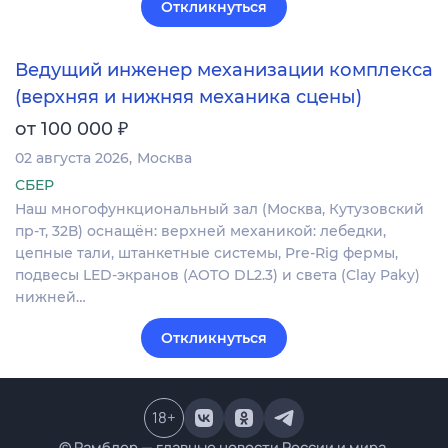
Откликнуться
Ведущий инженер механизации комплекса
(верхняя и нижняя механика сцены)
₽
от 100 000
02 августа 2026
Москва
СБЕР
Наш многофункциональный зал (Москва, Кутузовский
пр-т, 32В) оснащён: верхней механикой: лебедки,
цепные тали, штанкетные системы, Pre-Rig фермы,
подвесы LED-экранов (AOTO DL2.3) и света (Clay Paky)
нижней…
Откликнуться
18
+
© Рамблер — главные новости России и мира,