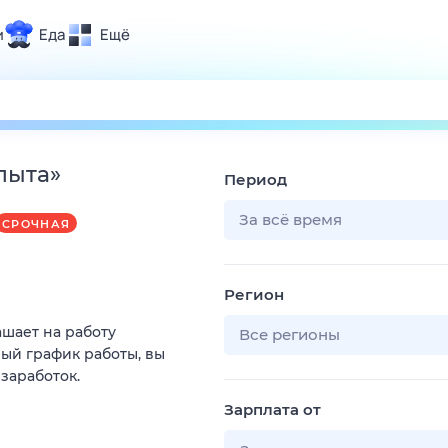
и
Еда
Ещё
Почта
ия и отдых
Поиск
Погода
пыта
»
Период
ТВ-программа
За всё время
СРОЧНАЯ
и и тренды
Регион
 ситуации
ашает на работу
 вместе
Все регионы
ый график работы, вы
Помощь
 заработок.
Зарплата от