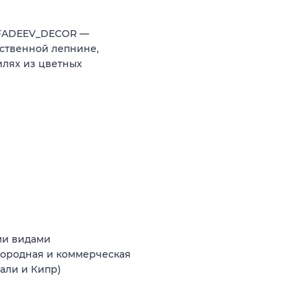
 FADEEV_DECOR —
ственной лепнине,
илях из цветных
ми видами
агородная и коммерческая
Бали и Кипр)