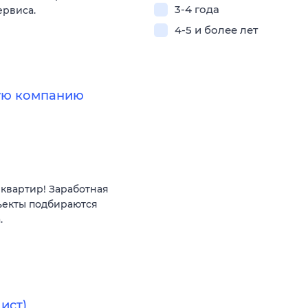
3-4 года
ервиса.
4-5 и более лет
ную компанию
квартир! Заработная
ъекты подбираются
.
ист)