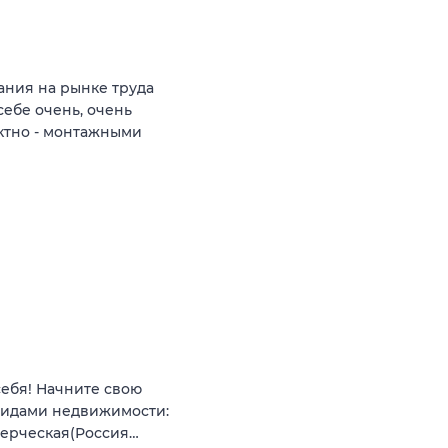
ния на рынке труда
себе очень, очень
ктно - монтажными
себя! Начните свою
видами недвижимости:
мерческая(Россия…