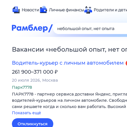
Новости
Личные финансы
Родители и дет
Здоровье
Развлечен
Дом и уют
Вакансии
«
небольшой опыт, нет о
Спорт
Карьера
Водитель-курьер с личным автомобилем
Авто
₽
261 900–371 000
Технологи
20 июля 2026
Москва
Жизненные
Парк7778
ПАРК7778 - партнер сервиса доставки Яндекс, пригл
Сберегаем
водителей-курьеров на личном автомобиле. Свободн
Гороскопы
сами решаете когда и сколько вам работать. Высокий
Показать ещё
Откликнуться