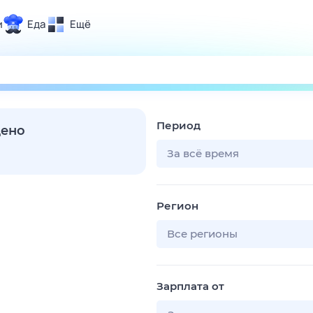
и
Еда
Ещё
Почта
ия и отдых
Поиск
Погода
Период
ТВ-программа
дено
За всё время
и и тренды
Регион
 ситуации
 вместе
Все регионы
Помощь
Зарплата от