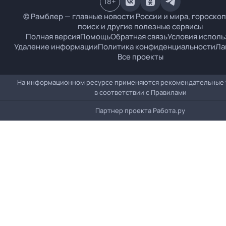
18
+
© Рамблер — главные новости России и мира, гороскоп
поиск и другие полезные сервисы
Полная версия
Помощь
Обратная связь
Условия исполь
Удаление информации
Политика конфиденциальности
Ла
Все проекты
На информационном ресурсе применяются рекомендательные 
в соответствии с
Правилами
Партнер проекта
Работа.ру