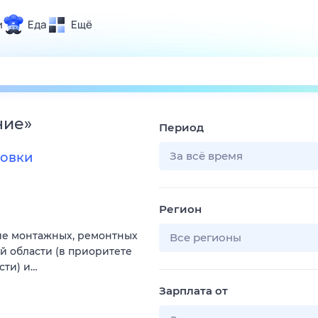
и
Еда
Ещё
Почта
ия и отдых
Поиск
Погода
ние
»
Период
ТВ-программа
За всё время
товки
и и тренды
Регион
 ситуации
ие монтажных, ремонтных
 вместе
Все регионы
й области (в приоритете
Помощь
сти) и…
Зарплата от