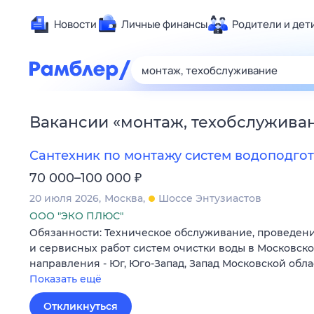
Новости
Личные финансы
Родители и дет
Здоровье
Развлечен
Дом и уют
Вакансии
«
монтаж, техобслужива
Спорт
Карьера
Сантехник по монтажу систем водоподго
Авто
₽
70 000–100 000
Технологи
20 июля 2026
Москва
Шоссе Энтузиастов
Жизненные
ООО "ЭКО ПЛЮС"
Обязанности: Техническое обслуживание, проведен
Сберегаем
и сервисных работ систем очистки воды в Московско
Гороскопы
направления - Юг, Юго-Запад, Запад Московской обла
Показать ещё
Откликнуться