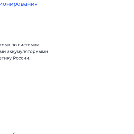
ционирования
тома по системам
ыми аккумуляторными
тику России.