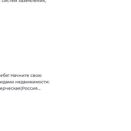
 систем заземления,
себя! Начните свою
видами недвижимости:
мерческая(Россия…