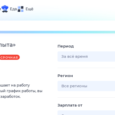
и
Еда
Ещё
Почта
ия и отдых
Поиск
Погода
пыта
»
Период
ТВ-программа
За всё время
СРОЧНАЯ
и и тренды
Регион
 ситуации
ашает на работу
 вместе
Все регионы
ый график работы, вы
Помощь
 заработок.
Зарплата от