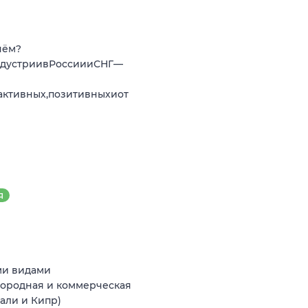
нём?
ндустриивРоссиииСНГ—
активных,позитивныхиот
Я
ми видами
агородная и коммерческая
Бали и Кипр)