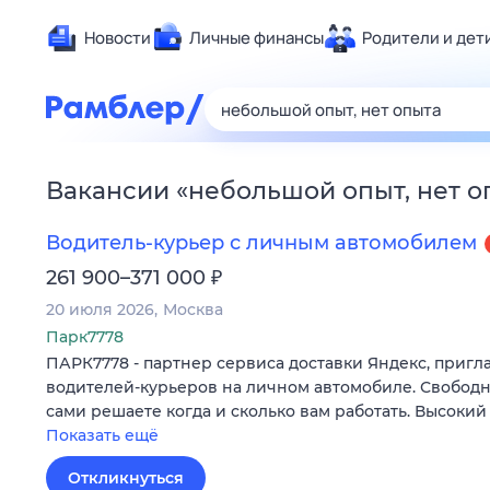
Новости
Личные финансы
Родители и дет
Здоровье
Развлечен
Дом и уют
Вакансии
«
небольшой опыт, нет о
Спорт
Карьера
Водитель-курьер с личным автомобилем
Авто
₽
261 900–371 000
Технологи
20 июля 2026
Москва
Жизненные
Парк7778
ПАРК7778 - партнер сервиса доставки Яндекс, пригл
Сберегаем
водителей-курьеров на личном автомобиле. Свободн
Гороскопы
сами решаете когда и сколько вам работать. Высокий
Показать ещё
Откликнуться