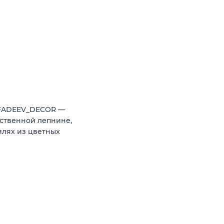
 FADEEV_DECOR —
ственной лепнине,
илях из цветных