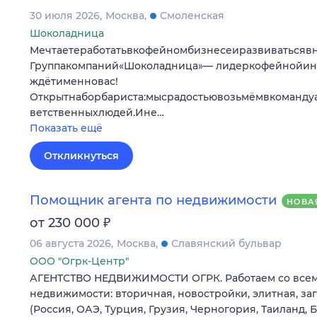
30 июля 2026
Москва
Смоленская
Шоколадница
Мечтаетеработатьвкофейномбизнесеиразвиватьсяв
Группакомпаний«Шоколадница»— лидеркофейнойи
ждётименновас!
Открытнаборбариста:мысрадостьювозьмёмвкоманду
ветственныхлюдей.Ине…
Показать ещё
Откликнуться
Помощник агента по недвижимости
НОВА
₽
от 230 000
06 августа 2026
Москва
Славянский бульвар
ООО "Огрк-Центр"
АГЕНТСТВО НЕДВИЖИМОСТИ ОГРК. Работаем со все
недвижимости: вторичная, новостройки, элитная, з
(Россия, ОАЭ, Турция, Грузия, Черногория, Таиланд, 