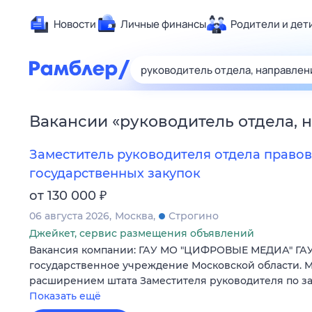
Новости
Личные финансы
Родители и дет
Здоровье
Развлечен
Дом и уют
Вакансии
«
руководитель отдела, 
Спорт
Карьера
Заместитель руководителя отдела правов
Авто
государственных закупок
Технологи
₽
от 130 000
Жизненные
06 августа 2026
Москва
Строгино
Сберегаем
Джейкет, сервис размещения объявлений
Вакансия компании: ГАУ МО "ЦИФРОВЫЕ МЕДИА" ГАУ
Гороскопы
государственное учреждение Московской области. М
расширением штата Заместителя руководителя по за
Показать ещё