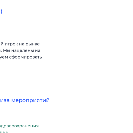
)
ий игрок на рынке
. Мы нацелены на
руем сформировать
лиза мероприятий
здравоохранения
ации