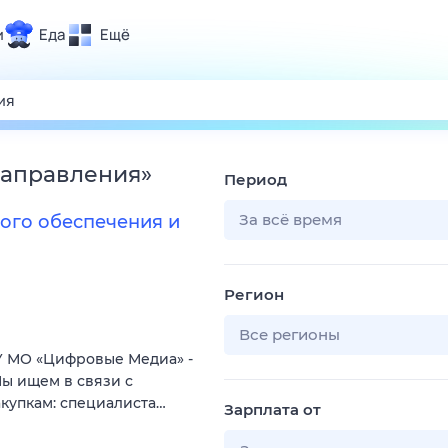
и
Еда
Ещё
Почта
ия и отдых
Поиск
Погода
направления
»
Период
ТВ-программа
За всё время
ого обеспечения и
и и тренды
Регион
 ситуации
 вместе
Все регионы
 МО «Цифровые Медиа» -
Помощь
ы ищем в связи с
купкам: специалиста…
Зарплата от