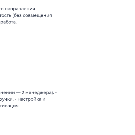
го направления
тость (без совмещения
работа.
инении — 2 менеджера). -
учки. - Настройка и
отивация…