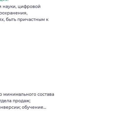
и науки, цифровой
оохранения,
х, быть причастным к
о минимального состава
тдела продаж;
онверсии; обучение…