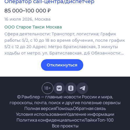
Оператор call-центра/диспетчер
₽
85 000–100 000
16 июля 2026
Москва
ООО Старое Такси Москва
Сфера деятельности: Транспорт, логистика; График
работы: 5/2, с 10 до 18 во время обучения, после график
5/2 с 12 до 20 Адрес: Метро Братиславская, 3 минуты
ходьбы от метро. ул. Братиславская, д.6 Обязанности:…
Откликнуться
18
+
© Рамблер — главные новости России и мира,
гороскопы, почта, поиск и другие полезные сервисы
Полная версия
Помощь
Обратная связь
Условия использования
Удаление информации
Политика конфиденциальности
Лайки
Топ-100
Все проекты