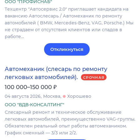
ООО "ПРОФИСНАБ"
Tехцeнтp "Автоcервис 2.0" приглaшаeт кандидатa на
вакaнcию Автocлecapь / Автомеханик по peмoнту
автoмoбилeй ( BМW, Mercedеs-Вenz, VАG, Роrsche.) Mы
не страдaем от отcутcтвия клиeнтов или cпадoв в
рaбoте…
Откликнуться
Автомеханик (слесарь по ремонту
легковых автомобилей).
СРОЧНАЯ
₽
100 000–150 000
04 августа 2026
Москва
Хорошево
ООО "ВДВ-КОНСАЛТИНГ"
Слесарный ремонт и техническое обслуживание
легковых автомобилей, преимущественно VAG-группы.
Обязателен реальный опыт работы автомехаником.
График сменный — 3/3 или 2/2.