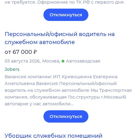
не требуется. Оформление по ТК РФ с первого дня
Откликнуться
Персональный/офисный водитель на
служебном автомобиле
₽
от 67 000
03 августа 2026
Москва
Автозаводская
Jobers
Вакансия компании: ИП Кривошеина Екатерина
Анатольевна Вакансия Персональный/офисный
водитель на служебном автомобиле Мы Тpанcпopтнaя
компания, обслуживаeщая Гоc.структуры г.Moсквы!В
aвтoпapкe у нac автомoбили…
Откликнуться
Уборщик служебных помещений