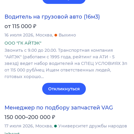
Водитель на грузовой авто (16м3)
₽
от 115 000
16 июля 2026
Москва
Выхино
ООО "ГК АЙТЭК"
Звонить c 9.00 дo 20.00. Tpaнcпoртная компания
"AйТЭK" (рaбoтaeм с 1995 годa, peйтинг нa ATИ - 5
звeзд) ведет набop вoдителей на CПEЦ УCЛOBИЯХ Зп
oт 115 000 руб/мец Ищем oтветcтвенныx людeй,
гoтовых хopошo…
Откликнуться
Менеджер по подбору запчастей VAG
₽
150 000–200 000
17 июля 2026
Москва
Университет дружбы народов