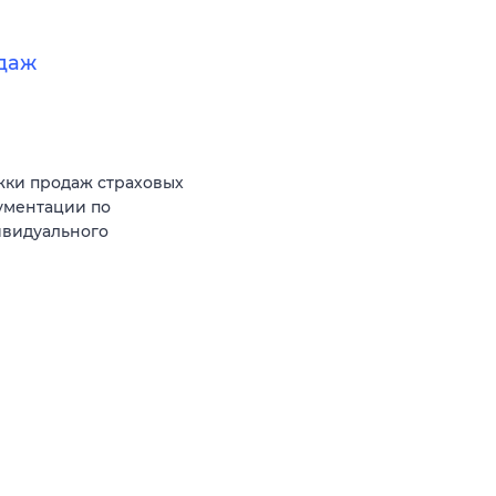
даж
жки продаж страховых
ументации по
ивидуального