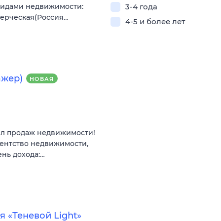
видами недвижимости:
3-4 года
мерческая(Россия…
4-5 и более лет
ажер)
НОВАЯ
ел продаж недвижимости!
гентство недвижимости,
ень дохода:…
 «Теневой Light»