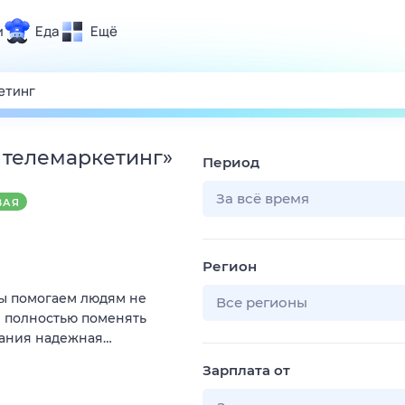
и
Еда
Ещё
Почта
ия и отдых
Поиск
Погода
 телемаркетинг
»
Период
ТВ-программа
За всё время
ВАЯ
и и тренды
Регион
 ситуации
Мы помогаем людям не
 вместе
Все регионы
и полностью поменять
Помощь
пания надежная…
Зарплата от