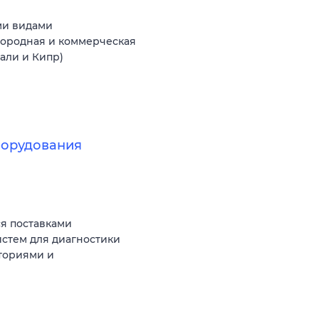
ми видами
агородная и коммерческая
Бали и Кипр)
борудования
я поставками
стем для диагностики
ториями и