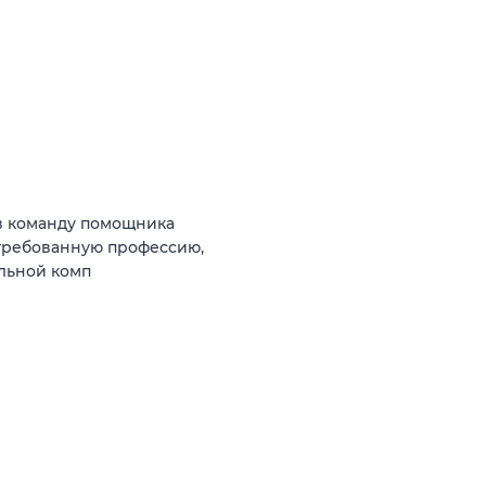
в команду помощника
стребованную профессию,
ильной комп