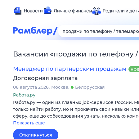
Новости
Личные финансы
Родители и дет
Здоровье
Развлечен
Дом и уют
Вакансии
«
продажи по телефону /
Спорт
Карьера
Менеджер по партнерским продажам
НО
Авто
Договорная зарплата
Технологи
06 августа 2026
Москва
Белорусская
Жизненные
Работа.ру
Работа.ру — один из главных job-сервисов России. 
Сберегаем
только найти работу, но и прокачать свои навыки ил
Гороскопы
сферу, еще до собеседования узнать, насколько ком
Показать ещё
Откликнуться