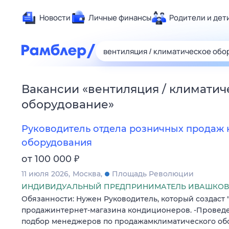
Новости
Личные финансы
Родители и дет
Здоровье
Развлечен
Дом и уют
Вакансии
«
вентиляция / климатич
Спорт
оборудование
»
Карьера
Авто
Руководитель отдела розничных продаж 
Технологи
оборудования
Жизненные
₽
от 100 000
Сберегаем
11 июля 2026
Москва
Площадь Революции
Гороскопы
ИНДИВИДУАЛЬНЫЙ ПРЕДПРИНИМАТЕЛЬ ИВАШКОВ 
Обязанности: Нужен Руководитель, который создаст 
продажинтернет-магазина кондиционеров. -Провед
подбор менеджеров по продажамклиматического об