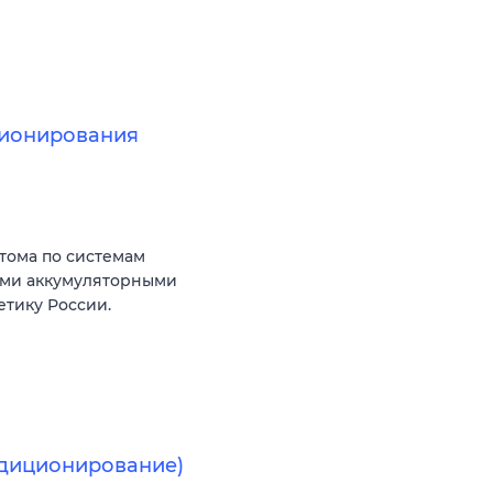
ционирования
тома по системам
ыми аккумуляторными
тику России.
ндиционирование)