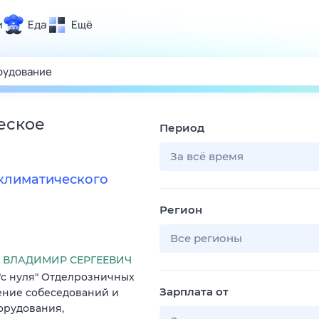
и
Еда
Ещё
Почта
ия и отдых
Поиск
Погода
еское
Период
ТВ-программа
За всё время
климатического
и и тренды
Регион
 ситуации
 вместе
Все регионы
Помощь
ВЛАДИМИР СЕРГЕЕВИЧ
"с нуля" Отделрозничных
Зарплата от
ение собеседований и
орудования,