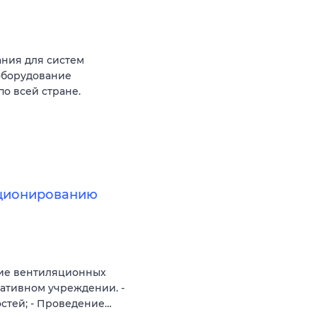
ния для систем
оборудование
о всей стране.
иционированию
ние вентиляционных
ативном учреждении. -
стей; - Проведение…