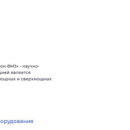
н-ВМЗ» - научно-
цией является
 мощных и сверхмощных
борудования