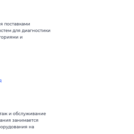
я поставками
стем для диагностики
ториями и
я
таж и обслуживание
ания занимается
борудования на