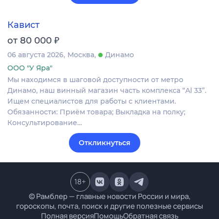
Кавист
₽
от 80 000
06 августа 2026
Москва
Динамо
ООО "У Яра"
Мы находимся в шаговой доступности от метро
Динамо, наш винный магазин часть комплекса “Al 33”.
Ищем специалистов для работы с клиентами.
Обязанности: Приём товара; Выкладка на полку;
Консультирование…
Откликнуться
18
+
© Рамблер — главные новости России и мира,
гороскопы, почта, поиск и другие полезные сервисы
Полная версия
Помощь
Обратная связь